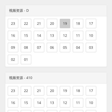
视频资源 - D
23
22
21
20
19
18
17
16
15
14
13
12
11
10
09
08
07
06
05
04
03
02
01
视频资源 - 410
23
22
21
20
19
18
17
16
15
14
13
12
11
10