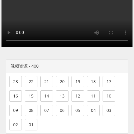
视频资源 - 400
23
22
21
20
19
18
17
16
15
14
13
12
11
10
09
08
07
06
05
04
03
02
01