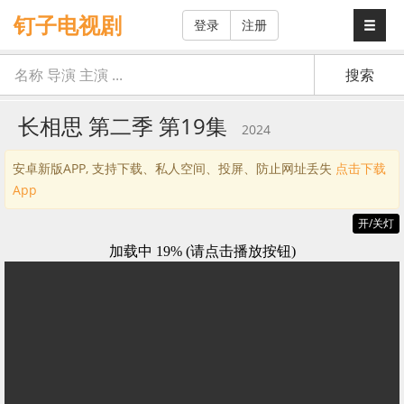
钉子电视剧
登录
注册
长相思 第二季 第19集
2024
安卓新版APP, 支持下载、私人空间、投屏、防止网址丢失
点击下载
App
开/关灯