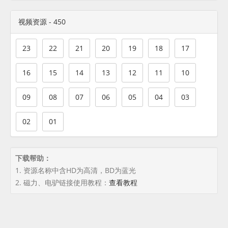
视频资源 - 450
23
22
21
20
19
18
17
16
15
14
13
12
11
10
09
08
07
06
05
04
03
02
01
下载帮助：
1. 资源名称中含HD为高清，BD为蓝光
2. 磁力、电驴链接使用教程：
查看教程