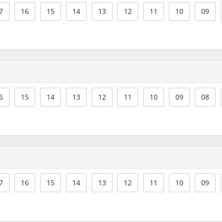
7
16
15
14
13
12
11
10
09
6
15
14
13
12
11
10
09
08
7
16
15
14
13
12
11
10
09