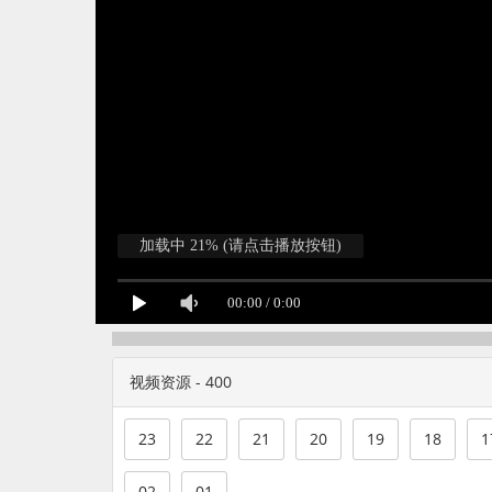
视频资源 - 400
23
22
21
20
19
18
1
02
01