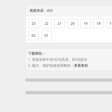
视频资源 - 450
23
22
21
20
19
18
1
02
01
下载帮助：
1. 资源名称中含HD为高清，BD为蓝光
2. 磁力、电驴链接使用教程：
查看教程