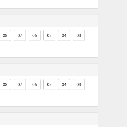
08
07
06
05
04
03
08
07
06
05
04
03