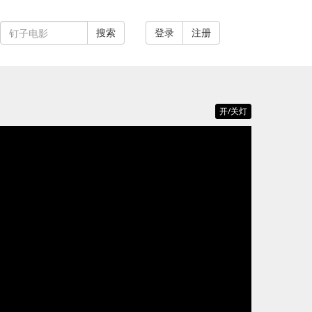
登录
注册
开/关灯