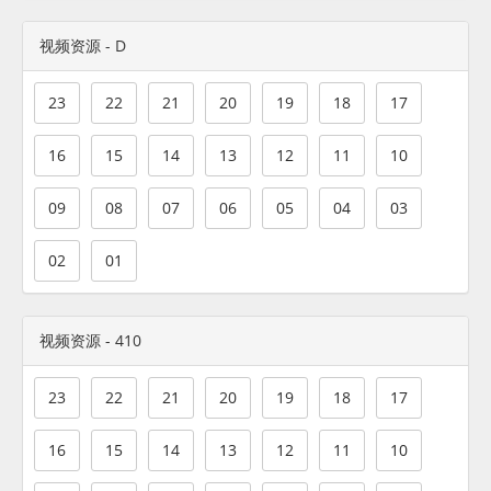
视频资源 - D
23
22
21
20
19
18
17
16
15
14
13
12
11
10
09
08
07
06
05
04
03
02
01
视频资源 - 410
23
22
21
20
19
18
17
16
15
14
13
12
11
10