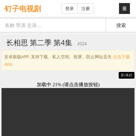
钉子电视剧
登录
注册
长相思 第二季 第4集
2024
安卓新版APP, 支持下载、私人空间、投屏、防止网址丢失
点击下载
App
开/关灯