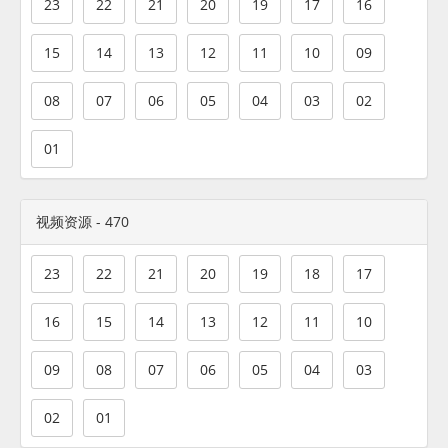
23
22
21
20
19
17
16
15
14
13
12
11
10
09
08
07
06
05
04
03
02
01
视频资源 - 470
23
22
21
20
19
18
17
16
15
14
13
12
11
10
09
08
07
06
05
04
03
02
01