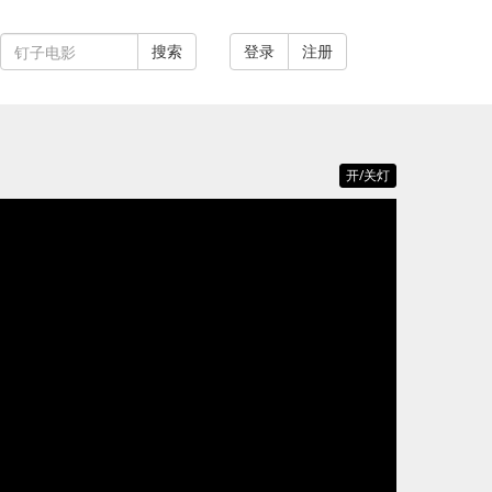
登录
注册
开/关灯