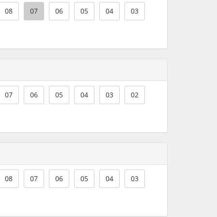
08
07
06
05
04
03
07
06
05
04
03
02
08
07
06
05
04
03