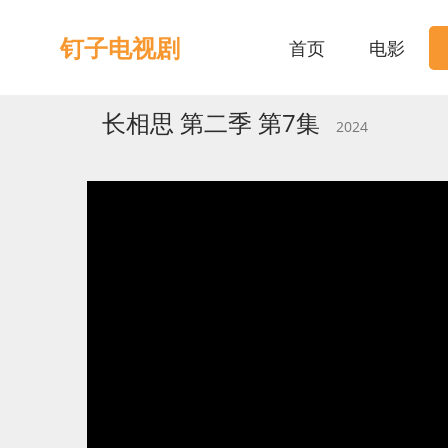
钉子电视剧
首页
电影
长相思 第二季 第7集
2024