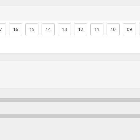
7
16
15
14
13
12
11
10
09