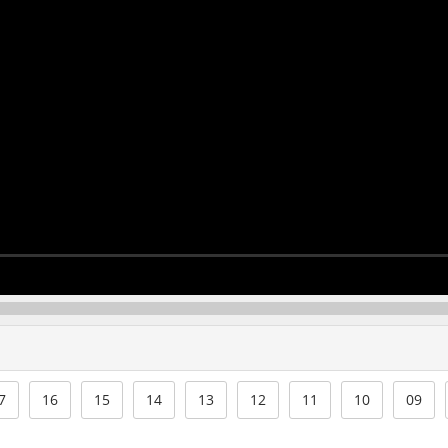
7
16
15
14
13
12
11
10
09