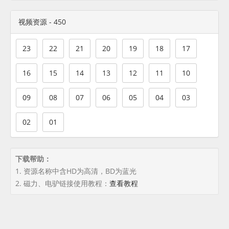
视频资源 - 450
23
22
21
20
19
18
17
16
15
14
13
12
11
10
09
08
07
06
05
04
03
02
01
下载帮助：
1. 资源名称中含HD为高清，BD为蓝光
2. 磁力、电驴链接使用教程：
查看教程