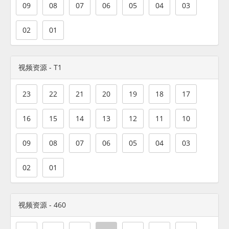
09
08
07
06
05
04
03
02
01
视频资源 - T1
23
22
21
20
19
18
17
16
15
14
13
12
11
10
09
08
07
06
05
04
03
02
01
视频资源 - 460