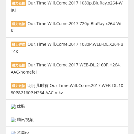
Our.Time.Will.Come.2017.1080p.BluRay.x264-W
磁力链接
iKi
Our.Time.Will.Come.2017.720p.BluRay.x264-Wi
磁力链接
Ki
Our.Time.Will.Come.2017.1080P.WEB-DL.X264-B
磁力链接
T4K
Our.Time.Will.Come.2017.WEB-DL.2160P.H264.
磁力链接
AAC-homefei
明月几时有.Our.Time.Will.Come.2017.WEB-DL.10
磁力链接
80P&2160P.H264.AAC.mkv
优酷
腾讯视频
芒果tv