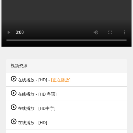
视频资源
在线播放 - [HD] -
[正在播放]
在线播放 - [HD 粤语]
在线播放 - [HD中字]
在线播放 - [HD]