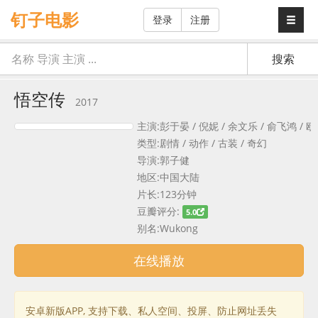
钉子电影
登录
注册
悟空传
2017
主演:彭于晏 / 倪妮 / 余文乐 / 俞飞鸿 / 欧豪
类型:剧情 / 动作 / 古装 / 奇幻
导演:郭子健
地区:中国大陆
片长:123分钟
豆瓣评分:
5.0
别名:Wukong
在线播放
安卓新版APP, 支持下载、私人空间、投屏、防止网址丢失