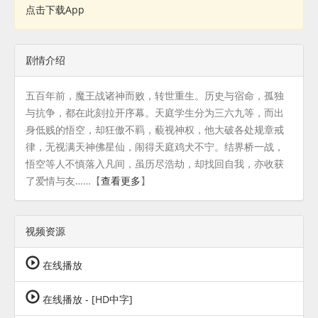
点击下载App
剧情介绍
五百年前，魔王战诸神而败，转世重生。历史与宿命，孤独
与抗争，都在此刻拉开序幕。天庭学生分为三六九等，而出
身低贱的悟空，却狂傲不羁，藐视神权，他大破各处规章戒
律，无视满天神佛星仙，闹得天庭鸡犬不宁。结界桥一战，
悟空等人不慎落入凡间，虽历尽浩劫，却找回自我，亦收获
了爱情与友……
【
查看更多
】
视频资源
在线播放
在线播放 - [HD中字]