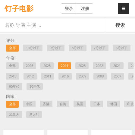
钉子电影
登录
注册
评分:
全部
10分以下
9分以下
8分以下
7分以下
6分以下
年份:
全部
2026
2025
2024
2023
2022
2021
20
2013
2012
2011
2010
2009
2008
2007
20
90年代
80年代
国家:
全部
中国
香港
台湾
美国
日本
韩国
印度
加拿大
意大利