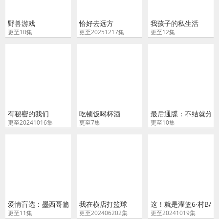
野兽游戏
恰好去远方
我孩子的私生活
更至10集
更至20251217集
更至12集
有秘密的我们
吃顿饭喝杯酒
最后通牒：不结就分 
更至20241016集
更至7集
更至10集
爱情盲选：墨西哥篇
我在横店打篮球
这！就是灌篮6·村BA
更至11集
更至202406202集
更至20241019集