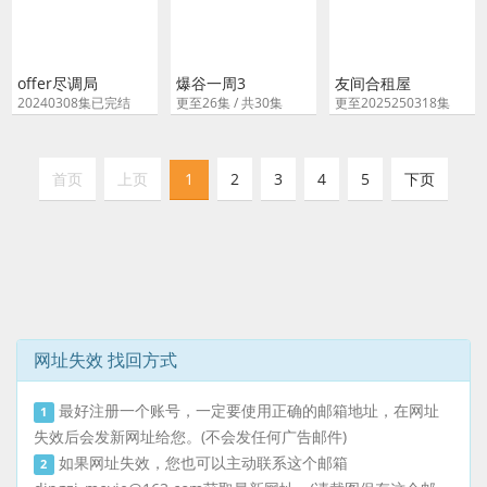
offer尽调局
爆谷一周3
友间合租屋
20240308集已完结
更至26集 / 共30集
更至2025250318集
首页
上页
1
2
3
4
5
下页
网址失效 找回方式
最好注册一个账号，一定要使用正确的邮箱地址，在网址
1
失效后会发新网址给您。(不会发任何广告邮件)
如果网址失效，您也可以主动联系这个邮箱
2