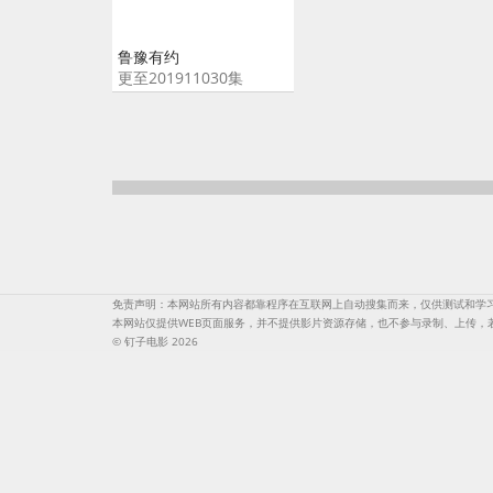
鲁豫有约
更至201911030集
免责声明：本网站所有内容都靠程序在互联网上自动搜集而来，仅供测试和学
本网站仅提供WEB页面服务，并不提供影片资源存储，也不参与录制、上传
© 钉子电影 2026