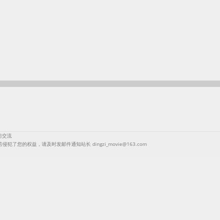
习交流
，若侵犯了您的权益，请及时发邮件通知站长
dingzi_movie@163.com