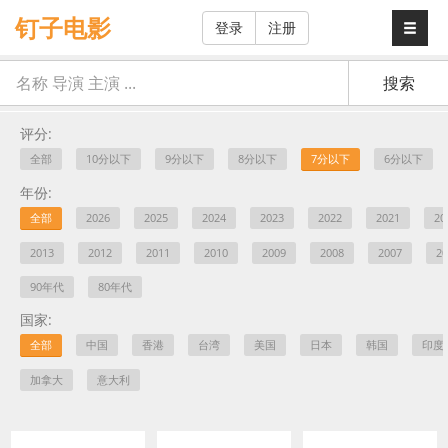
钉子电影
登录
注册
评分:
全部
10分以下
9分以下
8分以下
7分以下
6分以下
年份:
全部
2026
2025
2024
2023
2022
2021
20
2013
2012
2011
2010
2009
2008
2007
20
90年代
80年代
国家:
全部
中国
香港
台湾
美国
日本
韩国
印度
加拿大
意大利